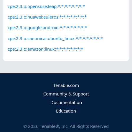
cpe:2.3:o:opensuse:leap:*:*:*:*:*:*:*:*
cpe:2.3:o:huawei:euleros:*:*:*:*:*:*:*:*
cpe:2.3:o:google:android:*:*:*:*:*:*:*:*
cpe:2.3:o:canonical:ubuntu_linux:*:*:*:*:*:*:*:*
cpe:2.3:o:amazon:linux:*:*:*:*:*:*:*:*
Tenable.com
Community & Support
Documentation
Education
©
2026
Tenable®, Inc. All Rights Reserved