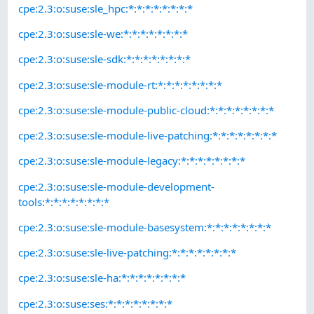
cpe:2.3:o:suse:sle_hpc:*:*:*:*:*:*:*:*
cpe:2.3:o:suse:sle-we:*:*:*:*:*:*:*:*
cpe:2.3:o:suse:sle-sdk:*:*:*:*:*:*:*:*
cpe:2.3:o:suse:sle-module-rt:*:*:*:*:*:*:*:*
cpe:2.3:o:suse:sle-module-public-cloud:*:*:*:*:*:*:*:*
cpe:2.3:o:suse:sle-module-live-patching:*:*:*:*:*:*:*:*
cpe:2.3:o:suse:sle-module-legacy:*:*:*:*:*:*:*:*
cpe:2.3:o:suse:sle-module-development-
tools:*:*:*:*:*:*:*:*
cpe:2.3:o:suse:sle-module-basesystem:*:*:*:*:*:*:*:*
cpe:2.3:o:suse:sle-live-patching:*:*:*:*:*:*:*:*
cpe:2.3:o:suse:sle-ha:*:*:*:*:*:*:*:*
cpe:2.3:o:suse:ses:*:*:*:*:*:*:*:*