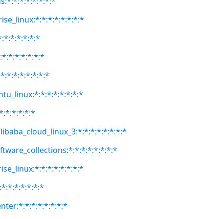
:*:*:*:*:*:*:*:*
se_linux:*:*:*:*:*:*:*:*
:*:*:*:*:*:*
:*:*:*:*:*:*:*
:*:*:*:*:*:*:*
tu_linux:*:*:*:*:*:*:*:*
*:*:*:*:*:*
libaba_cloud_linux_3:*:*:*:*:*:*:*:*
ftware_collections:*:*:*:*:*:*:*:*
se_linux:*:*:*:*:*:*:*:*
*:*:*:*:*:*:*
ter:*:*:*:*:*:*:*:*