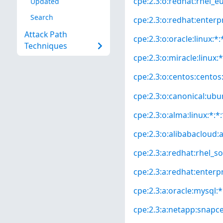
cpe:2.3:o:redhat:rhel_eus
Updated
Search
cpe:2.3:o:redhat:enterpri
Attack Path
cpe:2.3:o:oracle:linux:*:*
Techniques
cpe:2.3:o:miracle:linux:*
cpe:2.3:o:centos:centos:*
cpe:2.3:o:canonical:ubun
cpe:2.3:o:alma:linux:*:*:
cpe:2.3:o:alibabacloud:a
cpe:2.3:a:redhat:rhel_so
cpe:2.3:a:redhat:enterpri
cpe:2.3:a:oracle:mysql:*:
cpe:2.3:a:netapp:snapcen