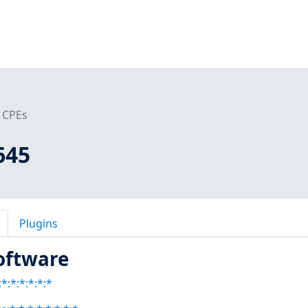
CPEs
645
Plugins
oftware
*:*:*:*:*:*