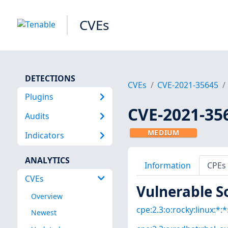
CVEs
DETECTIONS
CVEs
CVE-2021-35645
Plugins
CVE-2021-35
Audits
MEDIUM
Indicators
ANALYTICS
Information
CPEs
CVEs
Vulnerable S
Overview
cpe:2.3:o:rocky:linux:*:*:
Newest