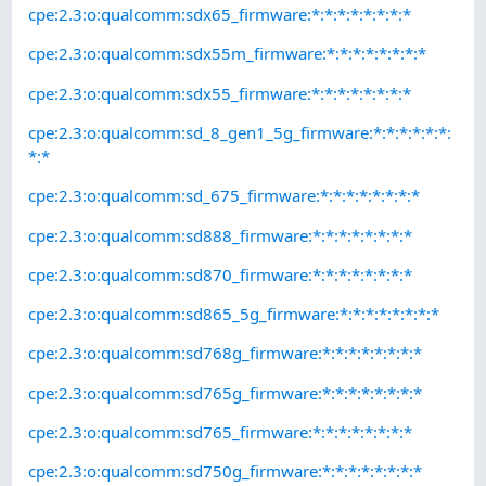
cpe:2.3:o:qualcomm:sdx65_firmware:*:*:*:*:*:*:*:*
cpe:2.3:o:qualcomm:sdx55m_firmware:*:*:*:*:*:*:*:*
cpe:2.3:o:qualcomm:sdx55_firmware:*:*:*:*:*:*:*:*
cpe:2.3:o:qualcomm:sd_8_gen1_5g_firmware:*:*:*:*:*:*:
*:*
cpe:2.3:o:qualcomm:sd_675_firmware:*:*:*:*:*:*:*:*
cpe:2.3:o:qualcomm:sd888_firmware:*:*:*:*:*:*:*:*
cpe:2.3:o:qualcomm:sd870_firmware:*:*:*:*:*:*:*:*
cpe:2.3:o:qualcomm:sd865_5g_firmware:*:*:*:*:*:*:*:*
cpe:2.3:o:qualcomm:sd768g_firmware:*:*:*:*:*:*:*:*
cpe:2.3:o:qualcomm:sd765g_firmware:*:*:*:*:*:*:*:*
cpe:2.3:o:qualcomm:sd765_firmware:*:*:*:*:*:*:*:*
cpe:2.3:o:qualcomm:sd750g_firmware:*:*:*:*:*:*:*:*