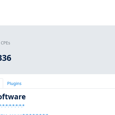
CPEs
336
Plugins
oftware
:*:*:*:*:*:*:*