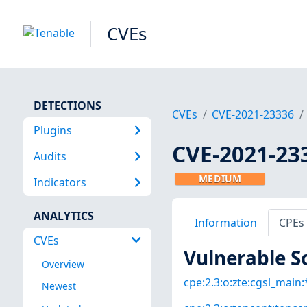
CVEs
DETECTIONS
CVEs
CVE-2021-23336
Plugins
CVE-2021-23
Audits
MEDIUM
Indicators
ANALYTICS
Information
CPEs
CVEs
Vulnerable S
Overview
cpe:2.3:o:zte:cgsl_main:*
Newest