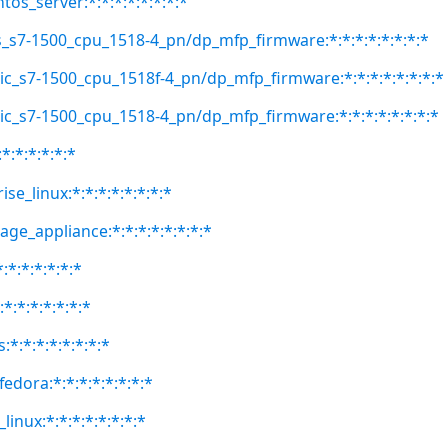
tos_server:*:*:*:*:*:*:*:*
s_s7-1500_cpu_1518-4_pn/dp_mfp_firmware:*:*:*:*:*:*:*:*
ic_s7-1500_cpu_1518f-4_pn/dp_mfp_firmware:*:*:*:*:*:*:*:*
ic_s7-1500_cpu_1518-4_pn/dp_mfp_firmware:*:*:*:*:*:*:*:*
*:*:*:*:*:*
se_linux:*:*:*:*:*:*:*:*
rage_appliance:*:*:*:*:*:*:*:*
:*:*:*:*:*:*
:*:*:*:*:*:*:*
:*:*:*:*:*:*:*:*
fedora:*:*:*:*:*:*:*:*
linux:*:*:*:*:*:*:*:*