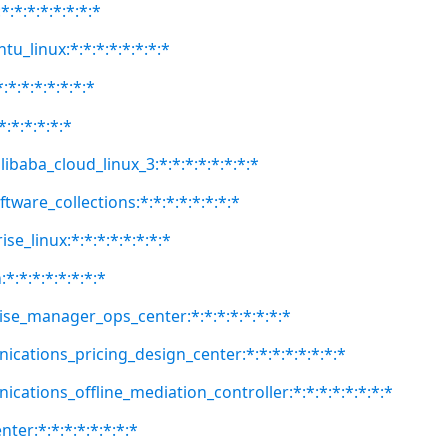
:*:*:*:*:*:*:*
tu_linux:*:*:*:*:*:*:*:*
:*:*:*:*:*:*:*
*:*:*:*:*:*
libaba_cloud_linux_3:*:*:*:*:*:*:*:*
ftware_collections:*:*:*:*:*:*:*:*
se_linux:*:*:*:*:*:*:*:*
*:*:*:*:*:*:*:*
rise_manager_ops_center:*:*:*:*:*:*:*:*
ications_pricing_design_center:*:*:*:*:*:*:*:*
ications_offline_mediation_controller:*:*:*:*:*:*:*:*
ter:*:*:*:*:*:*:*:*