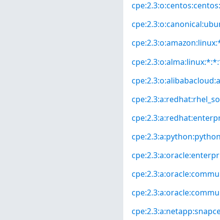
cpe:2.3:o:centos:centos:*
cpe:2.3:o:canonical:ubun
cpe:2.3:o:amazon:linux:*
cpe:2.3:o:alma:linux:*:*:
cpe:2.3:o:alibabacloud:a
cpe:2.3:a:redhat:rhel_so
cpe:2.3:a:redhat:enterpri
cpe:2.3:a:python:python:
cpe:2.3:a:oracle:enterp
cpe:2.3:a:oracle:commun
cpe:2.3:a:oracle:commun
cpe:2.3:a:netapp:snapcen