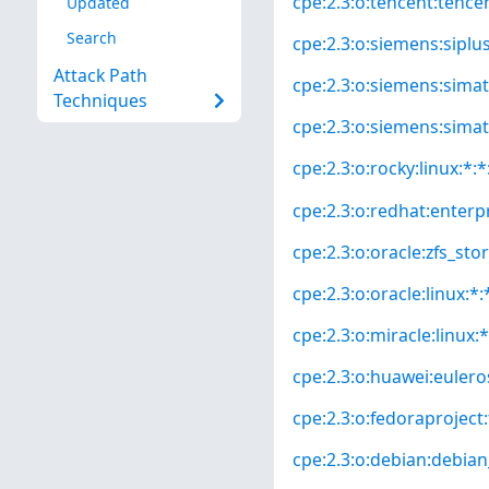
cpe:2.3:o:tencent:tencen
Updated
Search
cpe:2.3:o:siemens:siplu
Attack Path
cpe:2.3:o:siemens:simat
Techniques
cpe:2.3:o:siemens:simat
cpe:2.3:o:rocky:linux:*:*:
cpe:2.3:o:redhat:enterpri
cpe:2.3:o:oracle:zfs_sto
cpe:2.3:o:oracle:linux:*:*
cpe:2.3:o:miracle:linux:*
cpe:2.3:o:huawei:euleros
cpe:2.3:o:fedoraproject:
cpe:2.3:o:debian:debian_