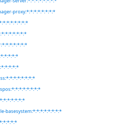
ger-server:*:*:*:*:*:*:*:*
ager-proxy:*:*:*:*:*:*:*:*
:*:*:*:*:*:*:*
:*:*:*:*:*:*:*
:*:*:*:*:*:*:*
:*:*:*:*:*
:*:*:*:*:*
ss:*:*:*:*:*:*:*:*
spos:*:*:*:*:*:*:*:*
*:*:*:*:*:*:*
le-basesystem:*:*:*:*:*:*:*:*
*:*:*:*:*