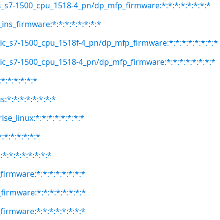
s_s7-1500_cpu_1518-4_pn/dp_mfp_firmware:*:*:*:*:*:*:*:*
ins_firmware:*:*:*:*:*:*:*:*
ic_s7-1500_cpu_1518f-4_pn/dp_mfp_firmware:*:*:*:*:*:*:*:*
ic_s7-1500_cpu_1518-4_pn/dp_mfp_firmware:*:*:*:*:*:*:*:*
*:*:*:*:*:*
:*:*:*:*:*:*:*:*
se_linux:*:*:*:*:*:*:*:*
:*:*:*:*:*:*
*:*:*:*:*:*:*:*
firmware:*:*:*:*:*:*:*:*
firmware:*:*:*:*:*:*:*:*
firmware:*:*:*:*:*:*:*:*