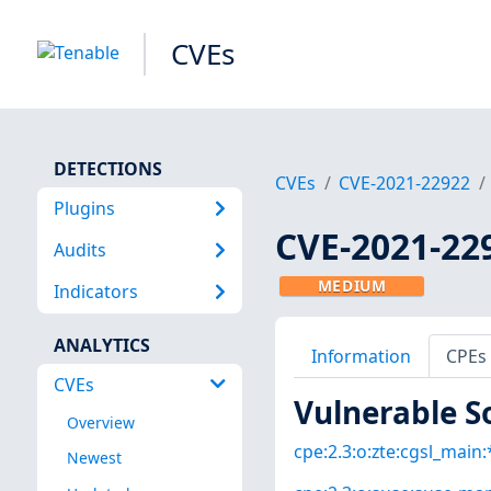
CVEs
DETECTIONS
CVEs
CVE-2021-22922
Plugins
CVE-2021-22
Audits
MEDIUM
Indicators
ANALYTICS
Information
CPEs
CVEs
Vulnerable S
Overview
cpe:2.3:o:zte:cgsl_main:*
Newest