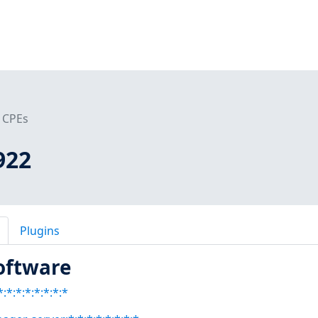
CPEs
922
Plugins
oftware
:*:*:*:*:*:*:*