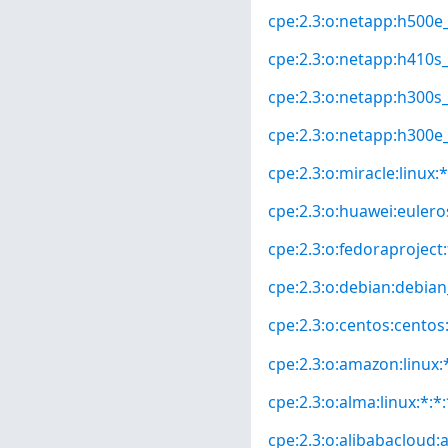
cpe:2.3:o:netapp:h500e_
cpe:2.3:o:netapp:h410s_
cpe:2.3:o:netapp:h300s_
cpe:2.3:o:netapp:h300e_
cpe:2.3:o:miracle:linux:*
cpe:2.3:o:huawei:euleros
cpe:2.3:o:fedoraproject:
cpe:2.3:o:debian:debian_
cpe:2.3:o:centos:centos:*
cpe:2.3:o:amazon:linux:*
cpe:2.3:o:alma:linux:*:*:
cpe:2.3:o:alibabacloud:a