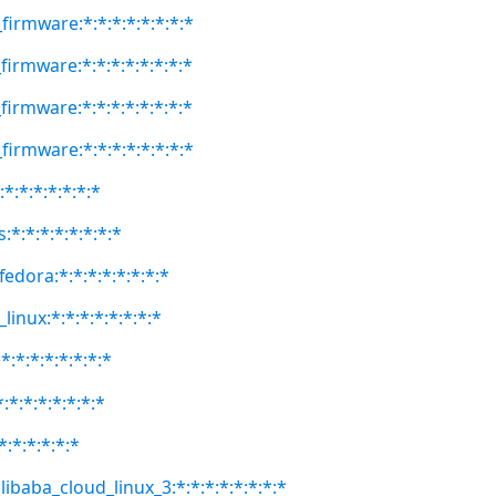
firmware:*:*:*:*:*:*:*:*
firmware:*:*:*:*:*:*:*:*
firmware:*:*:*:*:*:*:*:*
firmware:*:*:*:*:*:*:*:*
:*:*:*:*:*:*:*
:*:*:*:*:*:*:*:*
fedora:*:*:*:*:*:*:*:*
linux:*:*:*:*:*:*:*:*
:*:*:*:*:*:*:*
:*:*:*:*:*:*:*
*:*:*:*:*:*
libaba_cloud_linux_3:*:*:*:*:*:*:*:*