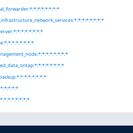
al_forwarder:*:*:*:*:*:*:*:*
infrastructure_network_services:*:*:*:*:*:*:*:*
erver:*:*:*:*:*:*:*:*
e:*:*:*:*:*:*:*:*
anagement_node:*:*:*:*:*:*:*:*
ed_data_ontap:*:*:*:*:*:*:*:*
ackup:*:*:*:*:*:*:*:*
*:*:*:*:*
:*:*:*:*:*:*:*