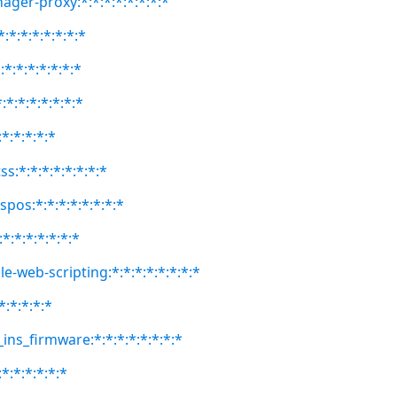
ager-proxy:*:*:*:*:*:*:*:*
:*:*:*:*:*:*:*
:*:*:*:*:*:*:*
:*:*:*:*:*:*:*
:*:*:*:*:*
ss:*:*:*:*:*:*:*:*
spos:*:*:*:*:*:*:*:*
*:*:*:*:*:*:*
e-web-scripting:*:*:*:*:*:*:*:*
*:*:*:*:*
ins_firmware:*:*:*:*:*:*:*:*
*:*:*:*:*:*