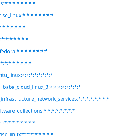
:*:*:*:*:*:*:*:*
se_linux:*:*:*:*:*:*:*:*
:*:*:*:*:*:*
:*:*:*:*:*:*:*
fedora:*:*:*:*:*:*:*:*
:*:*:*:*:*:*:*
tu_linux:*:*:*:*:*:*:*:*
libaba_cloud_linux_3:*:*:*:*:*:*:*:*
infrastructure_network_services:*:*:*:*:*:*:*:*
ftware_collections:*:*:*:*:*:*:*:*
:*:*:*:*:*:*:*:*
se_linux:*:*:*:*:*:*:*:*