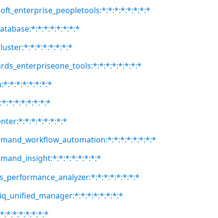
oft_enterprise_peopletools:*:*:*:*:*:*:*:*
atabase:*:*:*:*:*:*:*:*
uster:*:*:*:*:*:*:*:*
rds_enterpriseone_tools:*:*:*:*:*:*:*:*
*:*:*:*:*:*:*:*
*:*:*:*:*:*:*:*
ter:*:*:*:*:*:*:*:*
mand_workflow_automation:*:*:*:*:*:*:*:*
and_insight:*:*:*:*:*:*:*:*
es_performance_analyzer:*:*:*:*:*:*:*:*
iq_unified_manager:*:*:*:*:*:*:*:*
:*:*:*:*:*:*:*