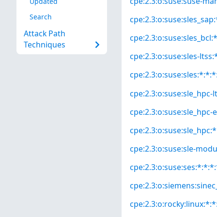
cpe:2.3:o:suse:suse-man
Updated
Search
cpe:2.3:o:suse:sles_sap:*
Attack Path
cpe:2.3:o:suse:sles_bcl:*
Techniques
cpe:2.3:o:suse:sles-ltss:*
cpe:2.3:o:suse:sles:*:*:*
cpe:2.3:o:suse:sle_hpc-lt
cpe:2.3:o:suse:sle_hpc-e
cpe:2.3:o:suse:sle_hpc:*:
cpe:2.3:o:suse:sle-modul
cpe:2.3:o:suse:ses:*:*:*:
cpe:2.3:o:siemens:sinec_
cpe:2.3:o:rocky:linux:*:*: