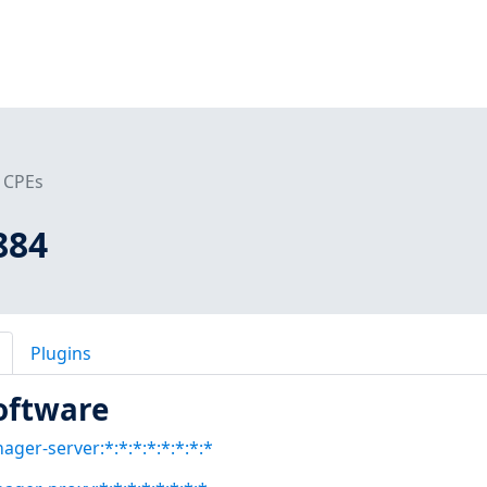
CPEs
884
Plugins
oftware
ger-server:*:*:*:*:*:*:*:*