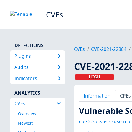
CVEs
DETECTIONS
CVEs
CVE-2021-22884
Plugins
CVE-2021-22
Audits
HIGH
Indicators
ANALYTICS
Information
CPEs
CVEs
Vulnerable S
Overview
cpe:2.3:o:suse:suse-mana
Newest