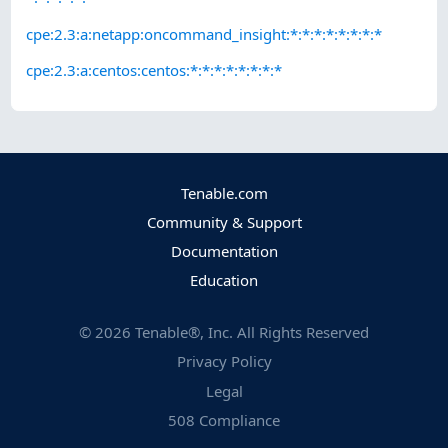
cpe:2.3:a:netapp:oncommand_insight:*:*:*:*:*:*:*:*
cpe:2.3:a:centos:centos:*:*:*:*:*:*:*:*
Tenable.com
Community & Support
Documentation
Education
©
2026
Tenable®, Inc. All Rights Reserved
Privacy Policy
Legal
508 Compliance