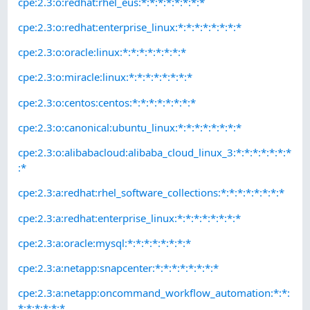
cpe:2.3:o:redhat:rhel_eus:*:*:*:*:*:*:*:*
cpe:2.3:o:redhat:enterprise_linux:*:*:*:*:*:*:*:*
cpe:2.3:o:oracle:linux:*:*:*:*:*:*:*:*
cpe:2.3:o:miracle:linux:*:*:*:*:*:*:*:*
cpe:2.3:o:centos:centos:*:*:*:*:*:*:*:*
cpe:2.3:o:canonical:ubuntu_linux:*:*:*:*:*:*:*:*
cpe:2.3:o:alibabacloud:alibaba_cloud_linux_3:*:*:*:*:*:*:*
:*
cpe:2.3:a:redhat:rhel_software_collections:*:*:*:*:*:*:*:*
cpe:2.3:a:redhat:enterprise_linux:*:*:*:*:*:*:*:*
cpe:2.3:a:oracle:mysql:*:*:*:*:*:*:*:*
cpe:2.3:a:netapp:snapcenter:*:*:*:*:*:*:*:*
cpe:2.3:a:netapp:oncommand_workflow_automation:*:*:
*:*:*:*:*:*