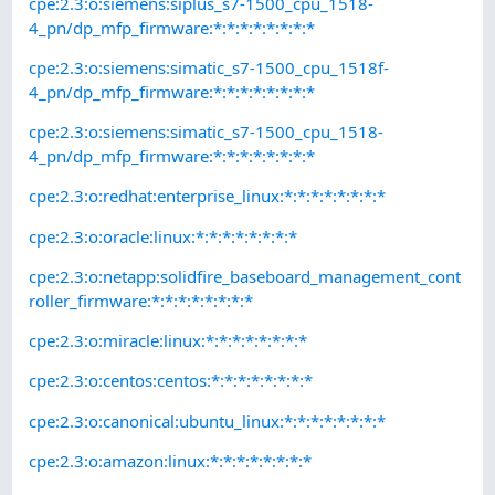
cpe:2.3:o:siemens:siplus_s7-1500_cpu_1518-
4_pn/dp_mfp_firmware:*:*:*:*:*:*:*:*
cpe:2.3:o:siemens:simatic_s7-1500_cpu_1518f-
4_pn/dp_mfp_firmware:*:*:*:*:*:*:*:*
cpe:2.3:o:siemens:simatic_s7-1500_cpu_1518-
4_pn/dp_mfp_firmware:*:*:*:*:*:*:*:*
cpe:2.3:o:redhat:enterprise_linux:*:*:*:*:*:*:*:*
cpe:2.3:o:oracle:linux:*:*:*:*:*:*:*:*
cpe:2.3:o:netapp:solidfire_baseboard_management_cont
roller_firmware:*:*:*:*:*:*:*:*
cpe:2.3:o:miracle:linux:*:*:*:*:*:*:*:*
cpe:2.3:o:centos:centos:*:*:*:*:*:*:*:*
cpe:2.3:o:canonical:ubuntu_linux:*:*:*:*:*:*:*:*
cpe:2.3:o:amazon:linux:*:*:*:*:*:*:*:*