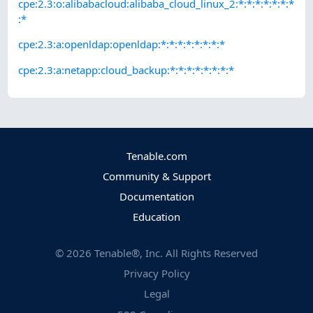
cpe:2.3:o:alibabacloud:alibaba_cloud_linux_2:*:*:*:*:*:*:*
:*
cpe:2.3:a:openldap:openldap:*:*:*:*:*:*:*:*
cpe:2.3:a:netapp:cloud_backup:*:*:*:*:*:*:*:*
Tenable.com
Community & Support
Documentation
Education
©
2026
Tenable®, Inc. All Rights Reserved
Privacy Policy
Legal