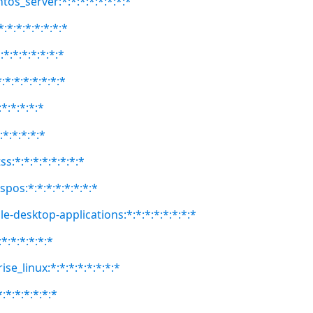
tos_server:*:*:*:*:*:*:*:*
:*:*:*:*:*:*:*
:*:*:*:*:*:*:*
:*:*:*:*:*:*:*
:*:*:*:*:*
:*:*:*:*:*
ss:*:*:*:*:*:*:*:*
spos:*:*:*:*:*:*:*:*
e-desktop-applications:*:*:*:*:*:*:*:*
*:*:*:*:*:*
se_linux:*:*:*:*:*:*:*:*
:*:*:*:*:*:*