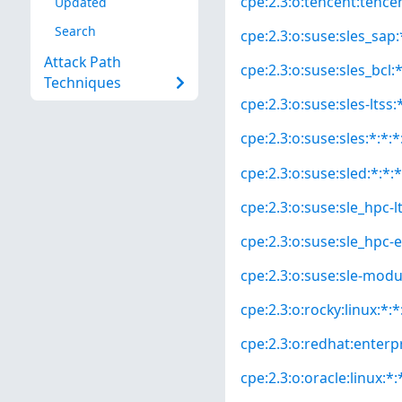
cpe:2.3:o:tencent:tencen
Updated
Search
cpe:2.3:o:suse:sles_sap:*
Attack Path
cpe:2.3:o:suse:sles_bcl:*
Techniques
cpe:2.3:o:suse:sles-ltss:*
cpe:2.3:o:suse:sles:*:*:*
cpe:2.3:o:suse:sled:*:*:*
cpe:2.3:o:suse:sle_hpc-lt
cpe:2.3:o:suse:sle_hpc-e
cpe:2.3:o:suse:sle-modul
cpe:2.3:o:rocky:linux:*:*:
cpe:2.3:o:redhat:enterpri
cpe:2.3:o:oracle:linux:*:*