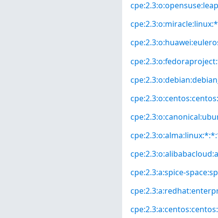
cpe:2.3:o:opensuse:leap:
cpe:2.3:o:miracle:linux:*
cpe:2.3:o:huawei:euleros
cpe:2.3:o:fedoraproject:
cpe:2.3:o:debian:debian_
cpe:2.3:o:centos:centos:*
cpe:2.3:o:canonical:ubun
cpe:2.3:o:alma:linux:*:*:
cpe:2.3:o:alibabacloud:a
cpe:2.3:a:spice-space:sp
cpe:2.3:a:redhat:enterpri
cpe:2.3:a:centos:centos:*