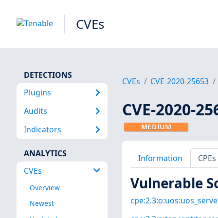
CVEs
DETECTIONS
CVEs
CVE-2020-25653
Plugins
CVE-2020-25
Audits
MEDIUM
Indicators
ANALYTICS
Information
CPEs
CVEs
Vulnerable S
Overview
cpe:2.3:o:uos:uos_server
Newest