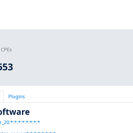
CPEs
653
Plugins
oftware
_20:*:*:*:*:*:*:*:*