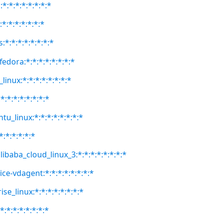
*:*:*:*:*:*:*:*
:*:*:*:*:*:*:*
:*:*:*:*:*:*:*:*
fedora:*:*:*:*:*:*:*:*
linux:*:*:*:*:*:*:*:*
:*:*:*:*:*:*:*
tu_linux:*:*:*:*:*:*:*:*
*:*:*:*:*:*
libaba_cloud_linux_3:*:*:*:*:*:*:*:*
ice-vdagent:*:*:*:*:*:*:*:*
se_linux:*:*:*:*:*:*:*:*
:*:*:*:*:*:*:*