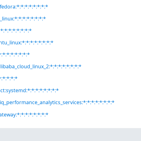
fedora:*:*:*:*:*:*:*:*
linux:*:*:*:*:*:*:*:*
:*:*:*:*:*:*:*
tu_linux:*:*:*:*:*:*:*:*
:*:*:*:*:*:*:*
libaba_cloud_linux_2:*:*:*:*:*:*:*:*
*:*:*:*:*
t:systemd:*:*:*:*:*:*:*:*
iq_performance_analytics_services:*:*:*:*:*:*:*:*
teway:*:*:*:*:*:*:*:*