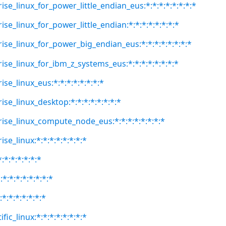
ise_linux_for_power_little_endian_eus:*:*:*:*:*:*:*:*
ise_linux_for_power_little_endian:*:*:*:*:*:*:*:*
rise_linux_for_power_big_endian_eus:*:*:*:*:*:*:*:*
rise_linux_for_ibm_z_systems_eus:*:*:*:*:*:*:*:*
ise_linux_eus:*:*:*:*:*:*:*:*
ise_linux_desktop:*:*:*:*:*:*:*:*
rise_linux_compute_node_eus:*:*:*:*:*:*:*:*
se_linux:*:*:*:*:*:*:*:*
:*:*:*:*:*:*
*:*:*:*:*:*:*:*
:*:*:*:*:*:*:*
fic_linux:*:*:*:*:*:*:*:*