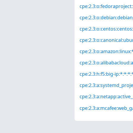
cpe:2.3:o:fedoraproject:
cpe:2.3:o:debian:debian_
cpe:2.3:o:centos:centos:*
cpe:2.3:o:canonical:ubun
cpe:2.3:o:amazon:linux:*
cpe:2.3:o:alibabacloud:a
cpe:2.3:h:f5:big-ip:*:*:*:
cpe:2.3:a:systemd_projec
cpe:2.3:a:netapp:active_
cpe:2.3:a:mcafee:web_ga