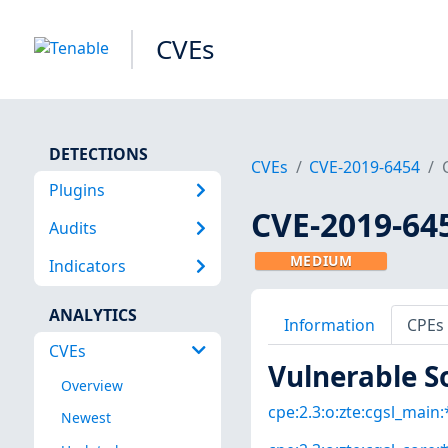
CVEs
DETECTIONS
CVEs
CVE-2019-6454
Plugins
CVE-2019-64
Audits
MEDIUM
Indicators
ANALYTICS
Information
CPEs
CVEs
Vulnerable S
Overview
cpe:2.3:o:zte:cgsl_main:*
Newest