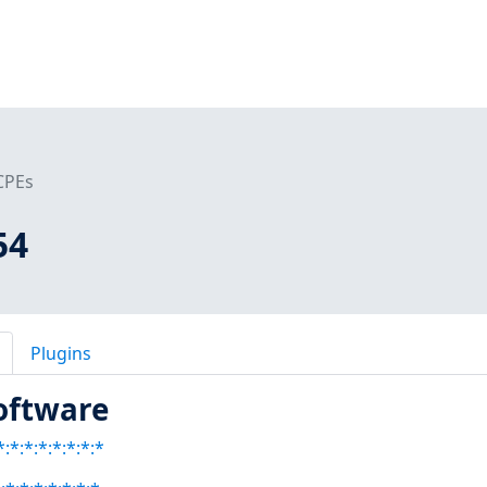
CPEs
54
Plugins
oftware
:*:*:*:*:*:*:*