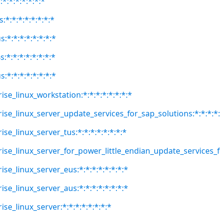
:*:*:*:*:*:*:*
:*:*:*:*:*:*:*:*
:*:*:*:*:*:*:*:*
:*:*:*:*:*:*:*:*
:*:*:*:*:*:*:*:*
ise_linux_workstation:*:*:*:*:*:*:*:*
ise_linux_server_update_services_for_sap_solutions:*:*:*:*:
ise_linux_server_tus:*:*:*:*:*:*:*:*
rise_linux_server_for_power_little_endian_update_services_fo
ise_linux_server_eus:*:*:*:*:*:*:*:*
ise_linux_server_aus:*:*:*:*:*:*:*:*
ise_linux_server:*:*:*:*:*:*:*:*