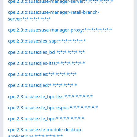
cpe:2.3:o:suse:suse-manager-server:*:*:*:*:*:*:*:*
cpe:2.3:o:suse:suse-manager-retail-branch-
server:*:*:*:*:*:*:*:*
cpe:2.3:o:suse:suse-manager-proxy:*:*:*:*:*:*:*:*
cpe:2.3:o:suse:sles_sap:*:*:*:*:*:*:*:*
cpe:2.3:o:suse:sles_bcl:*:*:*:*:*:*:*:*
cpe:2.3:o:suse:sles-ltss:*:*:*:*:*:*:*:*
cpe:2.3:o:suse:sles:*:*:*:*:*:*:*:*
cpe:2.3:o:suse:sled:*:*:*:*:*:*:*:*
cpe:2.3:o:suse:sle_hpc-ltss:*:*:*:*:*:*:*:*
cpe:2.3:o:suse:sle_hpc-espos:*:*:*:*:*:*:*:*
cpe:2.3:o:suse:sle_hpc:*:*:*:*:*:*:*:*
cpe:2.3:o:suse:sle-module-desktop-
applications:*:*:*:*:*:*:*:*