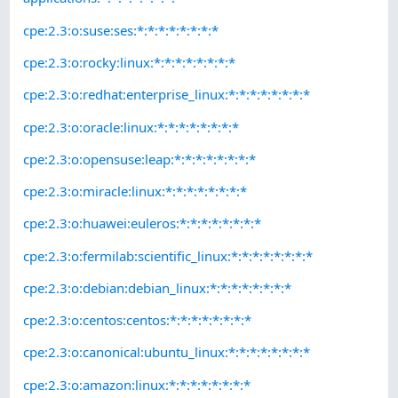
cpe:2.3:o:suse:ses:*:*:*:*:*:*:*:*
cpe:2.3:o:rocky:linux:*:*:*:*:*:*:*:*
cpe:2.3:o:redhat:enterprise_linux:*:*:*:*:*:*:*:*
cpe:2.3:o:oracle:linux:*:*:*:*:*:*:*:*
cpe:2.3:o:opensuse:leap:*:*:*:*:*:*:*:*
cpe:2.3:o:miracle:linux:*:*:*:*:*:*:*:*
cpe:2.3:o:huawei:euleros:*:*:*:*:*:*:*:*
cpe:2.3:o:fermilab:scientific_linux:*:*:*:*:*:*:*:*
cpe:2.3:o:debian:debian_linux:*:*:*:*:*:*:*:*
cpe:2.3:o:centos:centos:*:*:*:*:*:*:*:*
cpe:2.3:o:canonical:ubuntu_linux:*:*:*:*:*:*:*:*
cpe:2.3:o:amazon:linux:*:*:*:*:*:*:*:*