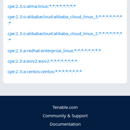
cpe:2.3:o:alma:linux:*:*:*:*:*:*:*:*
cpe:2.3:o:alibabacloud:alibaba_cloud_linux_3:*:*:*:*:*:*:*
:*
cpe:2.3:o:alibabacloud:alibaba_cloud_linux_2:*:*:*:*:*:*:*
:*
cpe:2.3:a:redhat:enterprise_linux:*:*:*:*:*:*:*:*
cpe:2.3:a:exiv2:exiv2:*:*:*:*:*:*:*:*
cpe:2.3:a:centos:centos:*:*:*:*:*:*:*:*
Tenable.com
Community & Support
Documentation