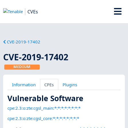
CVEs
CVE-2019-17402
CVE-2019-17402
MEDIUM
Information
CPEs
Plugins
Vulnerable Software
cpe:2.3:o:zte:cgsl_main:*:*:*:*:*:*:*:*
cpe:2.3:o:zte:cgsl_core:*:*:*:*:*:*:*:*