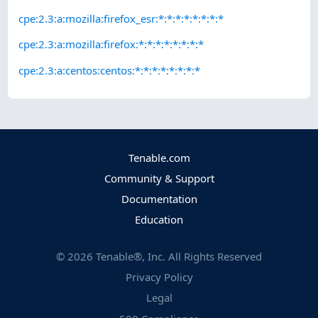
cpe:2.3:a:mozilla:firefox_esr:*:*:*:*:*:*:*:*
cpe:2.3:a:mozilla:firefox:*:*:*:*:*:*:*:*
cpe:2.3:a:centos:centos:*:*:*:*:*:*:*:*
Tenable.com
Community & Support
Documentation
Education
©
2026
Tenable®, Inc. All Rights Reserved
Privacy Policy
Legal