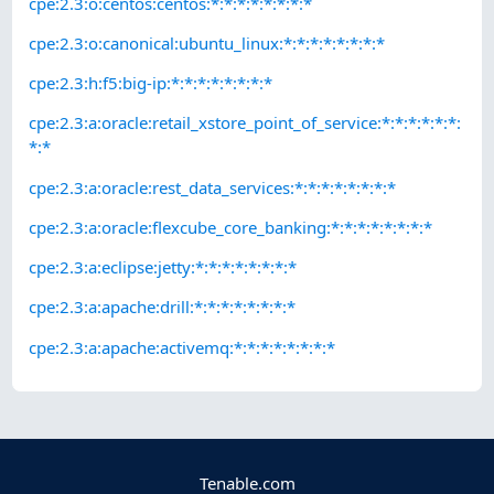
cpe:2.3:o:centos:centos:*:*:*:*:*:*:*:*
cpe:2.3:o:canonical:ubuntu_linux:*:*:*:*:*:*:*:*
cpe:2.3:h:f5:big-ip:*:*:*:*:*:*:*:*
cpe:2.3:a:oracle:retail_xstore_point_of_service:*:*:*:*:*:*:
*:*
cpe:2.3:a:oracle:rest_data_services:*:*:*:*:*:*:*:*
cpe:2.3:a:oracle:flexcube_core_banking:*:*:*:*:*:*:*:*
cpe:2.3:a:eclipse:jetty:*:*:*:*:*:*:*:*
cpe:2.3:a:apache:drill:*:*:*:*:*:*:*:*
cpe:2.3:a:apache:activemq:*:*:*:*:*:*:*:*
Tenable.com