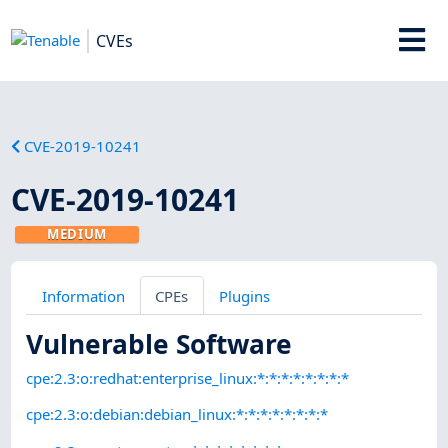
CVEs
CVE-2019-10241
CVE-2019-10241
MEDIUM
Information
CPEs
Plugins
Vulnerable Software
cpe:2.3:o:redhat:enterprise_linux:*:*:*:*:*:*:*:*
cpe:2.3:o:debian:debian_linux:*:*:*:*:*:*:*:*