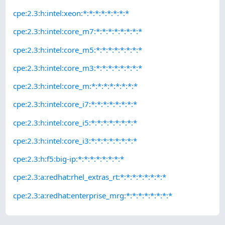
cpe:2.3:h:intel:xeon:*:*:*:*:*:*:*:*
cpe:2.3:h:intel:core_m7:*:*:*:*:*:*:*:*
cpe:2.3:h:intel:core_m5:*:*:*:*:*:*:*:*
cpe:2.3:h:intel:core_m3:*:*:*:*:*:*:*:*
cpe:2.3:h:intel:core_m:*:*:*:*:*:*:*:*
cpe:2.3:h:intel:core_i7:*:*:*:*:*:*:*:*
cpe:2.3:h:intel:core_i5:*:*:*:*:*:*:*:*
cpe:2.3:h:intel:core_i3:*:*:*:*:*:*:*:*
cpe:2.3:h:f5:big-ip:*:*:*:*:*:*:*:*
cpe:2.3:a:redhat:rhel_extras_rt:*:*:*:*:*:*:*:*
cpe:2.3:a:redhat:enterprise_mrg:*:*:*:*:*:*:*:*