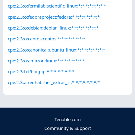
cpe:2.3:o:fermilab:scientific_linux:*:*:*:*:*:*:*:*
cpe:2.3:o:fedoraproject:fedora:*:*:*:*:*:*:*:*
cpe:2.3:o:debian:debian_linux:*:*:*:*:*:*:*:*
cpe:2.3:o:centos:centos:*:*:*:*:*:*:*:*
cpe:2.3:o:canonical:ubuntu_linux:*:*:*:*:*:*:*:*
cpe:2.3:o:amazon:linux:*:*:*:*:*:*:*:*
cpe:2.3:h:f5:big-ip:*:*:*:*:*:*:*:*
cpe:2.3:a:redhat:rhel_extras_rt:*:*:*:*:*:*:*:*
Tenable.com
Community & Support