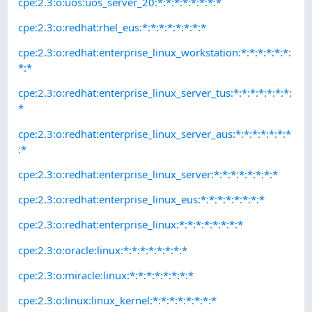
cpe:2.3:o:uos:uos_server_20:*:*:*:*:*:*:*:*
cpe:2.3:o:redhat:rhel_eus:*:*:*:*:*:*:*:*
cpe:2.3:o:redhat:enterprise_linux_workstation:*:*:*:*:*:*:
*:*
cpe:2.3:o:redhat:enterprise_linux_server_tus:*:*:*:*:*:*:*:
*
cpe:2.3:o:redhat:enterprise_linux_server_aus:*:*:*:*:*:*:*
:*
cpe:2.3:o:redhat:enterprise_linux_server:*:*:*:*:*:*:*:*
cpe:2.3:o:redhat:enterprise_linux_eus:*:*:*:*:*:*:*:*
cpe:2.3:o:redhat:enterprise_linux:*:*:*:*:*:*:*:*
cpe:2.3:o:oracle:linux:*:*:*:*:*:*:*:*
cpe:2.3:o:miracle:linux:*:*:*:*:*:*:*:*
cpe:2.3:o:linux:linux_kernel:*:*:*:*:*:*:*:*