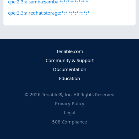
cpe:2.3:a:samba:samba:*:*:*:*:*:*:*:*
cpe:2.3:a:redhat:storage:*:*:*:*:*:*:*:*
Tenable.com
Community & Support
Documentation
Education
©
2026
Tenable®, Inc. All Rights Reserved
Privacy Policy
Legal
508 Compliance