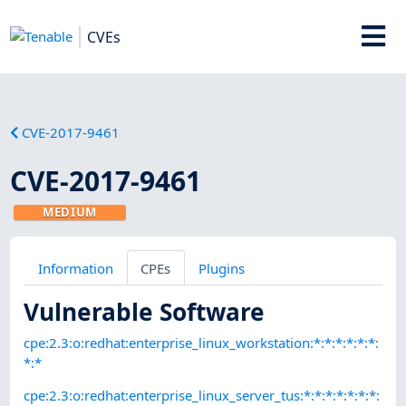
CVEs
CVE-2017-9461
CVE-2017-9461
MEDIUM
Information
CPEs
Plugins
Vulnerable Software
cpe:2.3:o:redhat:enterprise_linux_workstation:*:*:*:*:*:*:
*:*
cpe:2.3:o:redhat:enterprise_linux_server_tus:*:*:*:*:*:*:*: