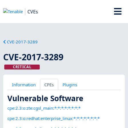
CVEs
CVE-2017-3289
CVE-2017-3289
CRITICAL
Information
CPEs
Plugins
Vulnerable Software
cpe:2.3:o:zte:cgsl_main:*:*:*:*:*:*:*:*
cpe:2.3:o:redhat:enterprise_linux:*:*:*:*:*:*:*:*