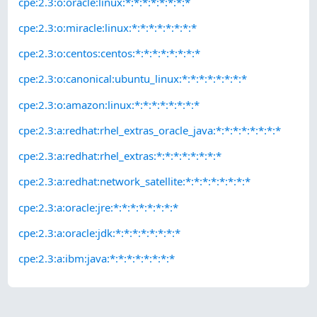
cpe:2.3:o:oracle:linux:*:*:*:*:*:*:*:*
cpe:2.3:o:miracle:linux:*:*:*:*:*:*:*:*
cpe:2.3:o:centos:centos:*:*:*:*:*:*:*:*
cpe:2.3:o:canonical:ubuntu_linux:*:*:*:*:*:*:*:*
cpe:2.3:o:amazon:linux:*:*:*:*:*:*:*:*
cpe:2.3:a:redhat:rhel_extras_oracle_java:*:*:*:*:*:*:*:*
cpe:2.3:a:redhat:rhel_extras:*:*:*:*:*:*:*:*
cpe:2.3:a:redhat:network_satellite:*:*:*:*:*:*:*:*
cpe:2.3:a:oracle:jre:*:*:*:*:*:*:*:*
cpe:2.3:a:oracle:jdk:*:*:*:*:*:*:*:*
cpe:2.3:a:ibm:java:*:*:*:*:*:*:*:*