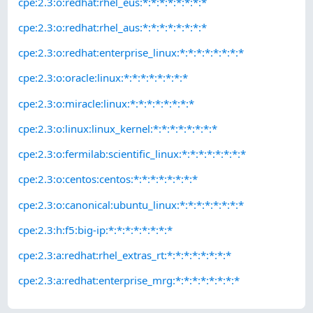
cpe:2.3:o:redhat:rhel_eus:*:*:*:*:*:*:*:*
cpe:2.3:o:redhat:rhel_aus:*:*:*:*:*:*:*:*
cpe:2.3:o:redhat:enterprise_linux:*:*:*:*:*:*:*:*
cpe:2.3:o:oracle:linux:*:*:*:*:*:*:*:*
cpe:2.3:o:miracle:linux:*:*:*:*:*:*:*:*
cpe:2.3:o:linux:linux_kernel:*:*:*:*:*:*:*:*
cpe:2.3:o:fermilab:scientific_linux:*:*:*:*:*:*:*:*
cpe:2.3:o:centos:centos:*:*:*:*:*:*:*:*
cpe:2.3:o:canonical:ubuntu_linux:*:*:*:*:*:*:*:*
cpe:2.3:h:f5:big-ip:*:*:*:*:*:*:*:*
cpe:2.3:a:redhat:rhel_extras_rt:*:*:*:*:*:*:*:*
cpe:2.3:a:redhat:enterprise_mrg:*:*:*:*:*:*:*:*