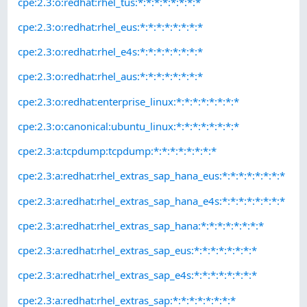
cpe:2.3:o:redhat:rhel_tus:*:*:*:*:*:*:*:*
cpe:2.3:o:redhat:rhel_eus:*:*:*:*:*:*:*:*
cpe:2.3:o:redhat:rhel_e4s:*:*:*:*:*:*:*:*
cpe:2.3:o:redhat:rhel_aus:*:*:*:*:*:*:*:*
cpe:2.3:o:redhat:enterprise_linux:*:*:*:*:*:*:*:*
cpe:2.3:o:canonical:ubuntu_linux:*:*:*:*:*:*:*:*
cpe:2.3:a:tcpdump:tcpdump:*:*:*:*:*:*:*:*
cpe:2.3:a:redhat:rhel_extras_sap_hana_eus:*:*:*:*:*:*:*:*
cpe:2.3:a:redhat:rhel_extras_sap_hana_e4s:*:*:*:*:*:*:*:*
cpe:2.3:a:redhat:rhel_extras_sap_hana:*:*:*:*:*:*:*:*
cpe:2.3:a:redhat:rhel_extras_sap_eus:*:*:*:*:*:*:*:*
cpe:2.3:a:redhat:rhel_extras_sap_e4s:*:*:*:*:*:*:*:*
cpe:2.3:a:redhat:rhel_extras_sap:*:*:*:*:*:*:*:*