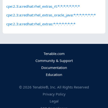
cpe:2.3:a:redhat:rhel_extras_rt:*:*:*:*:*:*:*:*
cpe:2.3:a:redhat:rhel_extras_oracle_java:*:*:*:*:*:*:*:*
cpe:2.3:a:redhat:rhel_extras:*:*:*:*:*:*:*:*
Tenable.com
Community & Support
Documentation
Education
©
2026
Tenable®, Inc. All Rights Reserved
Privacy Policy
Legal