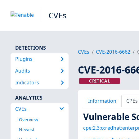
CVEs
DETECTIONS
CVEs
CVE-2016-6662
Plugins
CVE-2016-66
Audits
CRITICAL
Indicators
ANALYTICS
Information
CPEs
CVEs
Vulnerable S
Overview
cpe:2.3:o:redhat:enterpr
Newest