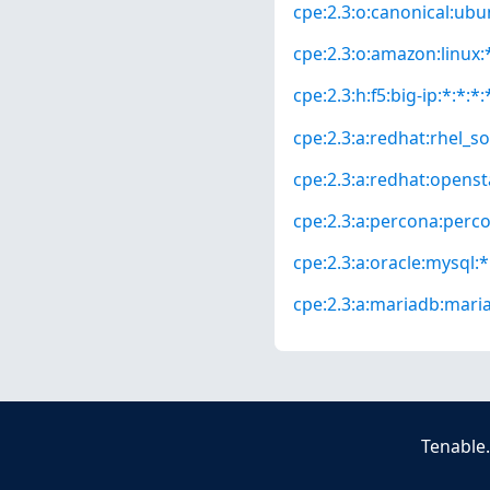
cpe:2.3:o:canonical:ubun
cpe:2.3:o:amazon:linux:*
cpe:2.3:h:f5:big-ip:*:*:*:
cpe:2.3:a:redhat:rhel_so
cpe:2.3:a:redhat:opensta
cpe:2.3:a:percona:percon
cpe:2.3:a:oracle:mysql:*:
cpe:2.3:a:mariadb:mariad
Tenable