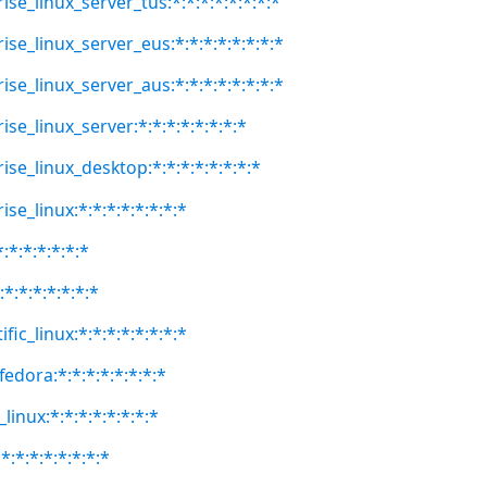
ise_linux_server_tus:*:*:*:*:*:*:*:*
ise_linux_server_eus:*:*:*:*:*:*:*:*
ise_linux_server_aus:*:*:*:*:*:*:*:*
ise_linux_server:*:*:*:*:*:*:*:*
ise_linux_desktop:*:*:*:*:*:*:*:*
se_linux:*:*:*:*:*:*:*:*
:*:*:*:*:*:*
:*:*:*:*:*:*:*
fic_linux:*:*:*:*:*:*:*:*
fedora:*:*:*:*:*:*:*:*
linux:*:*:*:*:*:*:*:*
:*:*:*:*:*:*:*