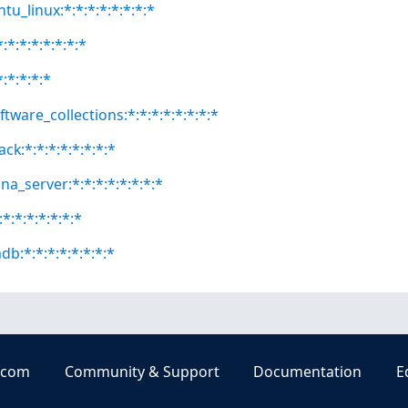
tu_linux:*:*:*:*:*:*:*:*
:*:*:*:*:*:*:*
*:*:*:*:*
ftware_collections:*:*:*:*:*:*:*:*
ck:*:*:*:*:*:*:*:*
a_server:*:*:*:*:*:*:*:*
*:*:*:*:*:*:*
b:*:*:*:*:*:*:*:*
.com
Community & Support
Documentation
E