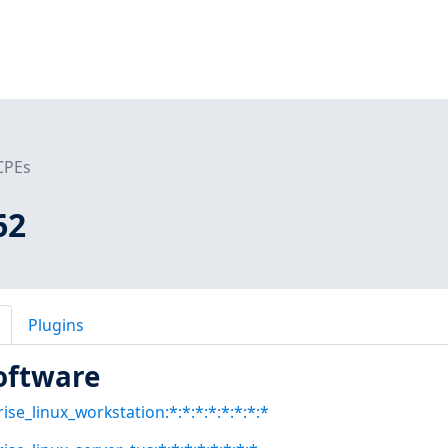
CPEs
62
Plugins
oftware
ise_linux_workstation:*:*:*:*:*:*:*:*