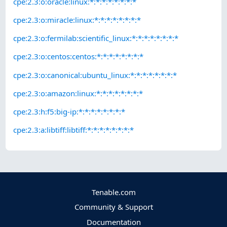
cpe:2.3:o:oracle:linux:*:*:*:*:*:*:*:*
cpe:2.3:o:miracle:linux:*:*:*:*:*:*:*:*
cpe:2.3:o:fermilab:scientific_linux:*:*:*:*:*:*:*:*
cpe:2.3:o:centos:centos:*:*:*:*:*:*:*:*
cpe:2.3:o:canonical:ubuntu_linux:*:*:*:*:*:*:*:*
cpe:2.3:o:amazon:linux:*:*:*:*:*:*:*:*
cpe:2.3:h:f5:big-ip:*:*:*:*:*:*:*:*
cpe:2.3:a:libtiff:libtiff:*:*:*:*:*:*:*:*
Tenable.com
Community & Support
Documentation