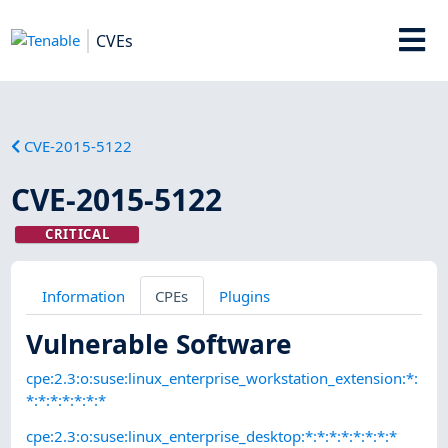
CVEs
CVE-2015-5122
CVE-2015-5122
CRITICAL
Information
CPEs
Plugins
Vulnerable Software
cpe:2.3:o:suse:linux_enterprise_workstation_extension:*:
*:*:*:*:*:*:*
cpe:2.3:o:suse:linux_enterprise_desktop:*:*:*:*:*:*:*:*