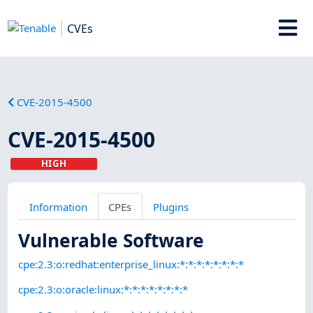
CVEs
CVE-2015-4500
CVE-2015-4500
HIGH
Information
CPEs
Plugins
Vulnerable Software
cpe:2.3:o:redhat:enterprise_linux:*:*:*:*:*:*:*:*
cpe:2.3:o:oracle:linux:*:*:*:*:*:*:*:*