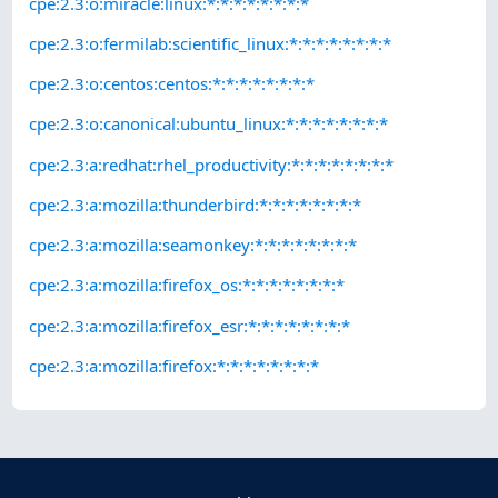
cpe:2.3:o:miracle:linux:*:*:*:*:*:*:*:*
cpe:2.3:o:fermilab:scientific_linux:*:*:*:*:*:*:*:*
cpe:2.3:o:centos:centos:*:*:*:*:*:*:*:*
cpe:2.3:o:canonical:ubuntu_linux:*:*:*:*:*:*:*:*
cpe:2.3:a:redhat:rhel_productivity:*:*:*:*:*:*:*:*
cpe:2.3:a:mozilla:thunderbird:*:*:*:*:*:*:*:*
cpe:2.3:a:mozilla:seamonkey:*:*:*:*:*:*:*:*
cpe:2.3:a:mozilla:firefox_os:*:*:*:*:*:*:*:*
cpe:2.3:a:mozilla:firefox_esr:*:*:*:*:*:*:*:*
cpe:2.3:a:mozilla:firefox:*:*:*:*:*:*:*:*