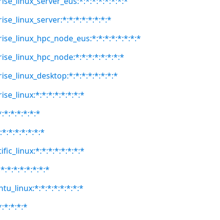
ise_linux_server_eus:*:*:*:*:*:*:*:*
ise_linux_server:*:*:*:*:*:*:*:*
rise_linux_hpc_node_eus:*:*:*:*:*:*:*:*
ise_linux_hpc_node:*:*:*:*:*:*:*:*
ise_linux_desktop:*:*:*:*:*:*:*:*
se_linux:*:*:*:*:*:*:*:*
:*:*:*:*:*:*
:*:*:*:*:*:*:*
fic_linux:*:*:*:*:*:*:*:*
:*:*:*:*:*:*:*
tu_linux:*:*:*:*:*:*:*:*
*:*:*:*:*