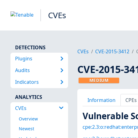
CVEs
DETECTIONS
CVEs
CVE-2015-3412
Plugins
CVE-2015-34
Audits
MEDIUM
Indicators
ANALYTICS
Information
CPEs
CVEs
Vulnerable S
Overview
cpe:2.3:o:redhat:enterpr
Newest