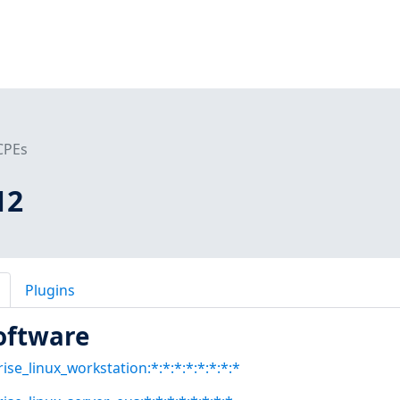
CPEs
12
Plugins
oftware
ise_linux_workstation:*:*:*:*:*:*:*:*