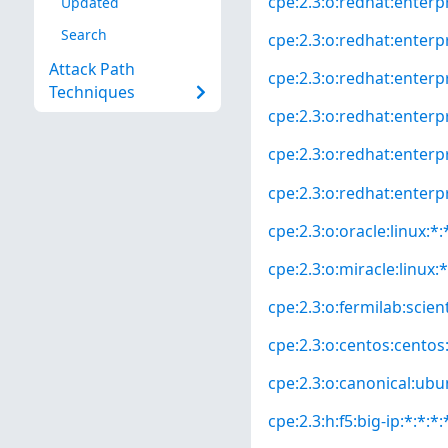
cpe:2.3:o:redhat:enterpr
Updated
Search
cpe:2.3:o:redhat:enterpr
Attack Path
cpe:2.3:o:redhat:enterp
Techniques
cpe:2.3:o:redhat:enterpr
cpe:2.3:o:redhat:enterpr
cpe:2.3:o:redhat:enterpri
cpe:2.3:o:oracle:linux:*:*
cpe:2.3:o:miracle:linux:*
cpe:2.3:o:fermilab:scienti
cpe:2.3:o:centos:centos:*
cpe:2.3:o:canonical:ubun
cpe:2.3:h:f5:big-ip:*:*:*: