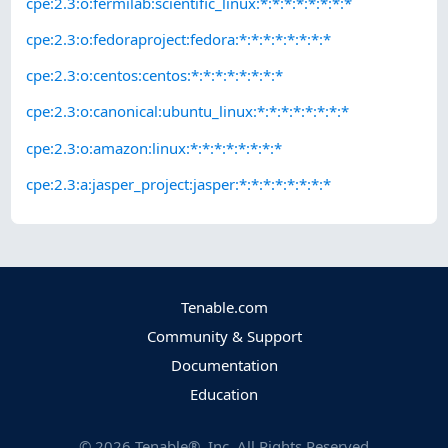
cpe:2.3:o:fermilab:scientific_linux:*:*:*:*:*:*:*:*
cpe:2.3:o:fedoraproject:fedora:*:*:*:*:*:*:*:*
cpe:2.3:o:centos:centos:*:*:*:*:*:*:*:*
cpe:2.3:o:canonical:ubuntu_linux:*:*:*:*:*:*:*:*
cpe:2.3:o:amazon:linux:*:*:*:*:*:*:*:*
cpe:2.3:a:jasper_project:jasper:*:*:*:*:*:*:*:*
Tenable.com
Community & Support
Documentation
Education
©
2026
Tenable®, Inc. All Rights Reserved