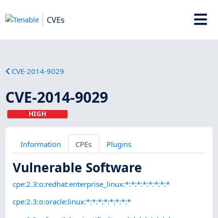
CVEs
CVE-2014-9029
CVE-2014-9029
HIGH
Information
CPEs
Plugins
Vulnerable Software
cpe:2.3:o:redhat:enterprise_linux:*:*:*:*:*:*:*:*
cpe:2.3:o:oracle:linux:*:*:*:*:*:*:*:*