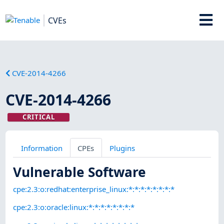
CVEs
CVE-2014-4266
CVE-2014-4266
CRITICAL
Information
CPEs
Plugins
Vulnerable Software
cpe:2.3:o:redhat:enterprise_linux:*:*:*:*:*:*:*:*
cpe:2.3:o:oracle:linux:*:*:*:*:*:*:*:*