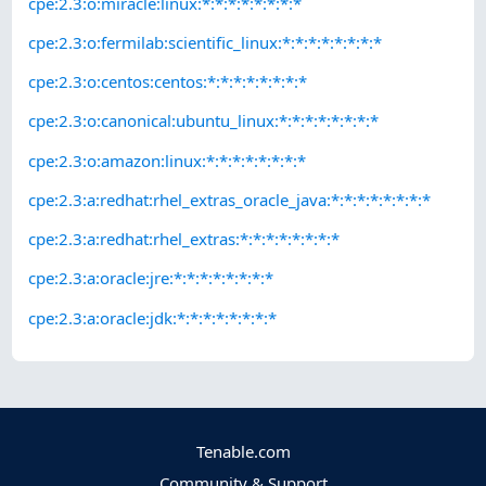
cpe:2.3:o:miracle:linux:*:*:*:*:*:*:*:*
cpe:2.3:o:fermilab:scientific_linux:*:*:*:*:*:*:*:*
cpe:2.3:o:centos:centos:*:*:*:*:*:*:*:*
cpe:2.3:o:canonical:ubuntu_linux:*:*:*:*:*:*:*:*
cpe:2.3:o:amazon:linux:*:*:*:*:*:*:*:*
cpe:2.3:a:redhat:rhel_extras_oracle_java:*:*:*:*:*:*:*:*
cpe:2.3:a:redhat:rhel_extras:*:*:*:*:*:*:*:*
cpe:2.3:a:oracle:jre:*:*:*:*:*:*:*:*
cpe:2.3:a:oracle:jdk:*:*:*:*:*:*:*:*
Tenable.com
Community & Support