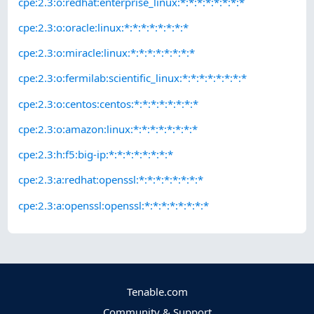
cpe:2.3:o:redhat:enterprise_linux:*:*:*:*:*:*:*:*
cpe:2.3:o:oracle:linux:*:*:*:*:*:*:*:*
cpe:2.3:o:miracle:linux:*:*:*:*:*:*:*:*
cpe:2.3:o:fermilab:scientific_linux:*:*:*:*:*:*:*:*
cpe:2.3:o:centos:centos:*:*:*:*:*:*:*:*
cpe:2.3:o:amazon:linux:*:*:*:*:*:*:*:*
cpe:2.3:h:f5:big-ip:*:*:*:*:*:*:*:*
cpe:2.3:a:redhat:openssl:*:*:*:*:*:*:*:*
cpe:2.3:a:openssl:openssl:*:*:*:*:*:*:*:*
Tenable.com
Community & Support