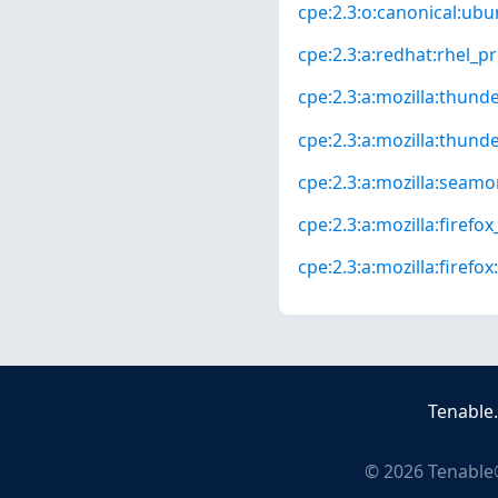
cpe:2.3:o:canonical:ubun
cpe:2.3:a:redhat:rhel_pro
cpe:2.3:a:mozilla:thunde
cpe:2.3:a:mozilla:thunder
cpe:2.3:a:mozilla:seamon
cpe:2.3:a:mozilla:firefox_
cpe:2.3:a:mozilla:firefox:
Tenable
©
2026
Tenable®