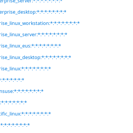
erprise_server:*:*:*:*:*:*:*:*
erprise_desktop:*:*:*:*:*:*:*:*
ise_linux_workstation:*:*:*:*:*:*:*:*
ise_linux_server:*:*:*:*:*:*:*:*
ise_linux_eus:*:*:*:*:*:*:*:*
ise_linux_desktop:*:*:*:*:*:*:*:*
se_linux:*:*:*:*:*:*:*:*
:*:*:*:*:*:*
suse:*:*:*:*:*:*:*:*
:*:*:*:*:*:*:*
fic_linux:*:*:*:*:*:*:*:*
:*:*:*:*:*:*:*