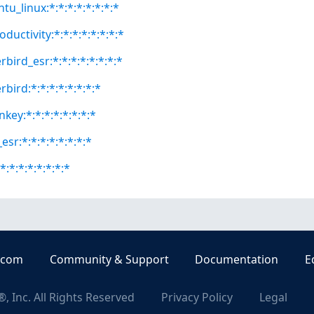
tu_linux:*:*:*:*:*:*:*:*
ductivity:*:*:*:*:*:*:*:*
rbird_esr:*:*:*:*:*:*:*:*
bird:*:*:*:*:*:*:*:*
key:*:*:*:*:*:*:*:*
esr:*:*:*:*:*:*:*:*
*:*:*:*:*:*:*:*
.com
Community & Support
Documentation
E
, Inc. All Rights Reserved
Privacy Policy
Legal