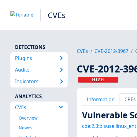
CVEs
DETECTIONS
CVEs
CVE-2012-3967
Plugins
CVE-2012-39
Audits
HIGH
Indicators
ANALYTICS
Information
CPEs
CVEs
Vulnerable S
Overview
cpe:2.3:o:suse:linux_ent
Newest