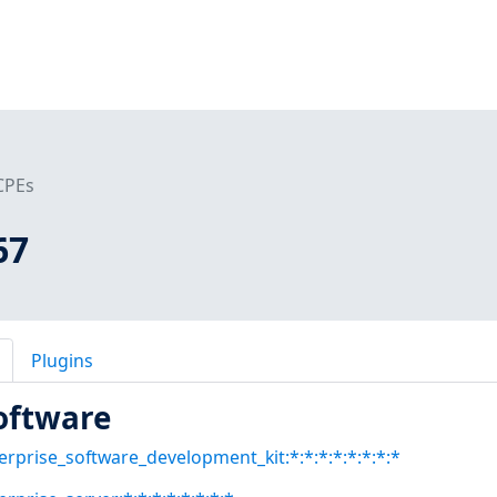
CPEs
67
Plugins
oftware
erprise_software_development_kit:*:*:*:*:*:*:*:*