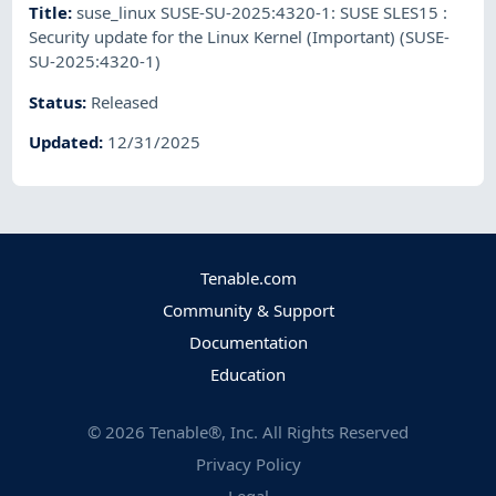
Title
:
suse_linux SUSE-SU-2025:4320-1: SUSE SLES15 :
Security update for the Linux Kernel (Important) (SUSE-
SU-2025:4320-1)
Status
:
Released
Updated
:
12/31/2025
Tenable.com
Community & Support
Documentation
Education
©
2026
Tenable®, Inc. All Rights Reserved
Privacy Policy